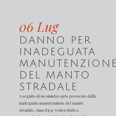
06 Lug
DANNO PER
INADEGUATA
MANUTENZION
DEL MANTO
STRADALE
A seguito di un sinistro auto provocato dalla
inadeguata manutenzione del manto
stradale, Anas S.p.a. veniva citata a